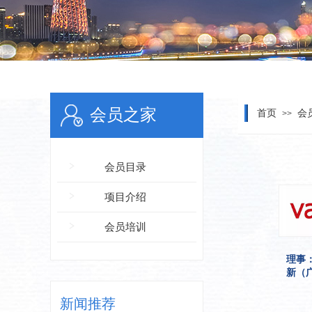
会员之家
首页
会
>>
广悦助力增城区永宁街简村村旧村
改造项目安置房启动区顺利奠基
越秀地产与广州地铁合作：未来5
会员目录
年项目将覆盖广州30个地铁站点
马兴瑞主持召开省政府常务会议：
项目介绍
推进“三旧”改造促进高质量发展
交流活动 | “产城融合·活力湾区”城
会员培训
市更新文旅产业交流分享会圆满举
办
理事
新（
交流活动 | 【活动预告】“改革试点
·创新共赢”——黄埔区、广州开发
区城市更新试点政策解析及案例分
新闻推荐
享暨市城市更新协会会员大会