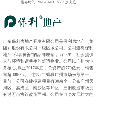
发布时间:
2020-01-03
5383
次浏览
广东保利房地产开发有限公司是保利房地产（集
团）股份有限公司一级区域公司。公司遵循保利
地产“和者筑善”的品牌理念，为业主、社会提供
人与环境和谐共生的舒适物业。公司以广州为业
务核心,截止2017年底，总资产超770亿元，销售
额超300亿元，连续7年蝉联广州市场份额第一。
目前，公司在建拟建项目有30余个，分布广州天
河区、荔湾区、南沙区等10区，三旧改造市场拥
有过万亩协议改造面积。公司在自身发展壮大的
同时，勇担社会责任，在惠民工程、文化、教育
等领域积极贡献力量，先后获得“中央企业优秀党
组织”，“广东省直属机关先进基层党组织”等殊
联系电话：
荣。
(020)83841692 / (020)83841693
广州市城市更新协会 版权所有
上一篇：
理事：广东国地规划科技股份有限公司