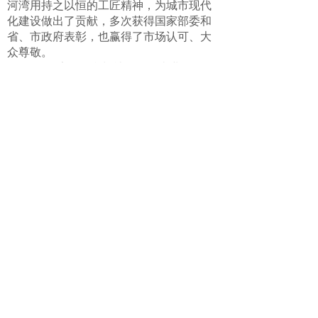
河湾用持之以恒的工匠精神，为城市现代
化建设做出了贡献，多次获得国家部委和
省、市政府表彰，也赢得了市场认可、大
众尊敬。
星河湾
积极参与社会公益事业，积极
履行社会责任，从多年前对革命老区的捐
助，到近年来对汶川、从化、连南、粤
东、毕节、黔南州、云南怒江、西藏林
芝、甘肃临夏等多地的帮扶，从精准扶贫
到教育捐资，投入巨大，效果显著，得到
了社会各界的充分肯定，获得第十届
“中华
联系电话：
慈善奖”等多项荣誉。
(020)83841692 / (020)83841693
广州市城市更新协会 版权所有
上一篇：
副会长：广东合润方册城市更新有限公司
粤ICP备18030002号
下一篇：
副会长：勤诚达集团